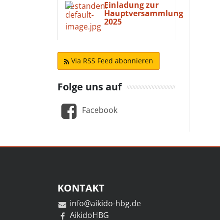
Einladung zur
Hauptversammlung
2025
Via RSS Feed abonnieren
Folge uns auf
Facebook
KONTAKT
info@aikido-hbg.de
AikidoHBG