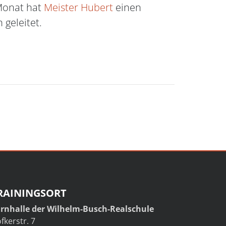
Monat hat
Meister Hubert
einen
 geleitet.
RAININGSORT
rnhalle der Wilhelm-Busch-Realschule
fkerstr. 7