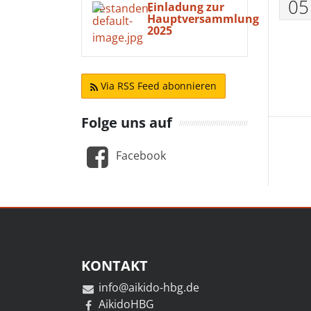
05
Einladung zur
Hauptversammlung
2025
Via RSS Feed abonnieren
Folge uns auf
Facebook
KONTAKT
info@aikido-hbg.de
AikidoHBG