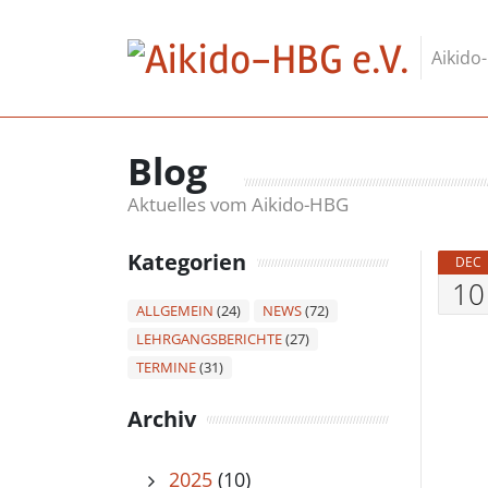
Skip to content
Aikido
Blog
Aktuelles vom Aikido-HBG
Kategorien
DEC
10
ALLGEMEIN
(24)
NEWS
(72)
LEHRGANGSBERICHTE
(27)
TERMINE
(31)
Archiv
2025
(10)